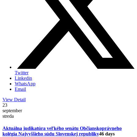
Twitter
Linkedin
WhatsApp
Email
View Detail
23
september
streda
Aktuálna judikatúra veľkého senátu Občianskoprávneho
kolégia Najvyššieho súdu Slovenskej republiky
46 days