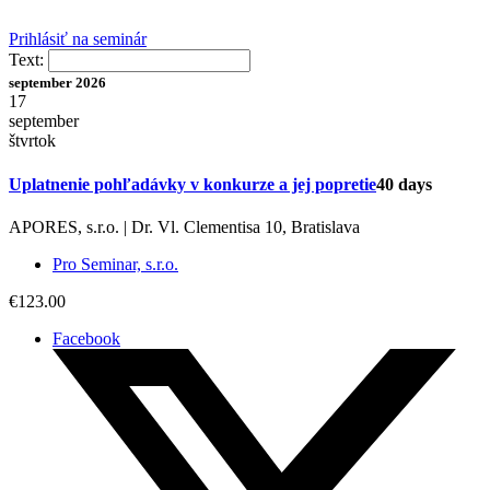
Prihlásiť na seminár
Text:
september 2026
17
september
štvrtok
Uplatnenie pohľadávky v konkurze a jej popretie
40 days
APORES, s.r.o. | Dr. Vl. Clementisa 10, Bratislava
Pro Seminar, s.r.o.
€123.00
Facebook