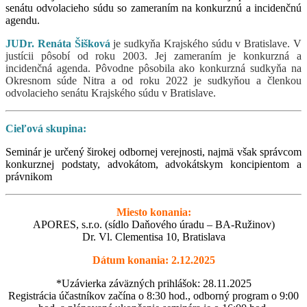
senátu odvolacieho súdu so zameraním na konkurznú a incidenčnú
agendu.
JUDr. Renáta Šišková
je sudkyňa Krajského súdu v Bratislave. V
justícii pôsobí od roku 2003. Jej zameraním je konkurzná a
incidenčná agenda. Pôvodne pôsobila ako konkurzná sudkyňa na
Okresnom súde Nitra a od roku 2022 je sudkyňou a členkou
odvolacieho senátu Krajského súdu v Bratislave.
Cieľová skupina:
Seminár je určený širokej odbornej verejnosti, najmä však správcom
konkurznej podstaty, advokátom, advokátskym koncipientom a
právnikom
Miesto konania:
APORES, s.r.o. (sídlo Daňového úradu – BA-Ružinov)
Dr. Vl. Clementisa 10, Bratislava
Dátum konania: 2.12.2025
*Uzávierka záväzných prihlášok: 28.11.2025
Registrácia účastníkov začína o 8:30 hod., odborný program o 9:00