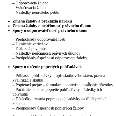
– Odporovacia žaloba
– Vylučovacia žaloba
– Následky neurčitého petitu
Zmena žaloby a preklúzia nároku
Zmena žaloby o neúčinnosť právneho úkonu
Spory o odporovateľnosť právneho úkonu
– Predpoklady odporovateľnosti
– Ukrátenie veriteľov
– Dôkazná povinnosť
– Následky neúčinnosti právnych úkonov
– Predpoklady úspešnosti odporovacej žaloby
Spory o určenie popretých pohľadávok
– Prihláška pohľadávky – opis skutkového stavu, právna
kvalifikácia skutku
– Popierací prejav – formulácia popretia a dopĺňanie dôvodov
– Počítanie lehôt na popretie pohľadávky, následky ich
uplynutia
– Dôsledky uznania popretej pohľadávky na ďalší priebeh
konania
– Predpoklady úspešnosti popieracej žaloby