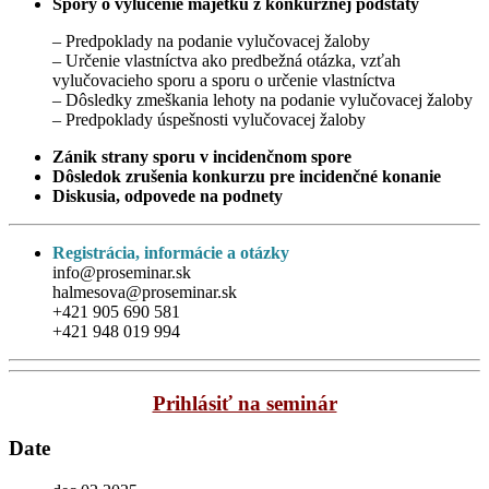
Spory o vylúčenie majetku z konkurznej podstaty
– Predpoklady na podanie vylučovacej žaloby
– Určenie vlastníctva ako predbežná otázka, vzťah
vylučovacieho sporu a sporu o určenie vlastníctva
– Dôsledky zmeškania lehoty na podanie vylučovacej žaloby
– Predpoklady úspešnosti vylučovacej žaloby
Zánik strany sporu v incidenčnom spore
Dôsledok zrušenia konkurzu pre incidenčné konanie
Diskusia, odpovede na podnety
Registrácia, informácie a otázky
info@proseminar.sk
halmesova@proseminar.sk
+421 905 690 581
+421 948 019 994
Prihlásiť na seminár
Date