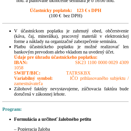
hod. a plánované ukončenie seminára je o 16:00 hod.
Účastnícky poplatok: 123 € s DPH
(100 € bez DPH)
V účastníckom poplatku je zahrnutý obed, občerstvenie
(káva, čaj, minerálka), pracovný materiál v elektronickej
forme a náklady na organizačné zabezpečenie seminára.
Platbu účastníckeho poplatku je možné realizovať len
bankovým prevodom alebo vkladom na uvedený účet.
Údaje pre úhradu účastníckeho poplatku:
IBAN:
SK23 1100 0000 0029 4309
1058
SWIFT/BIC:
TATRSKBX
Variabilný symbol:
IČO prihlasovaného subjektu /
zamestnávateľa
Zálohové faktúry nevystavujeme, zúčtovacia faktúra bude
doručená v zákonnej lehote.
Program:
Formulácia a určitosť žalobného petitu
– Popieracia žaloba