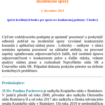
Incidenčné spory
2. december 2025
(počet kreditných bodov pre správcov konkurznej podstaty: 5 bodov)
Cieľom vzdelávacieho podujatia je upriamiť pozornosť a poskytnúť
odborný pohľad na incidenčné spory vyvolané konkurzným
konaním z aplikačnej súdnej praxe . Lektorky – sudkyne v rámci
seminára upriamia pozornosť na základné atribúty, na procesné
aspekty uplatňovania odporovateľných žalôb, tiež osobitnú úpravu
odporovateľnosti v konkurznom práve a ďalšie otázky, vrátane
analýzy súdnej praxe a rozhodnutí Najvyššieho súdu SR a
Ústavného súdu SR. Prípadná diskusia poskytne priestor na riešenie
konkrétnych problémov.
Prednášajúce:
JUDr. Paulína Pacherová
je sudkyňa Krajského súdu v Bratislave.
V justícii pôsobí od roku 2000, pôvodne ako sudkyňa Okresného
súdu Bratislava II a od roku 2017 ako sudkyňa a členka odvolacieho
senátu Krajského súdu v Bratislave. Od roku 2019 je predsedníčkou