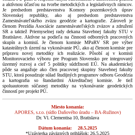
a aktívnou účasťou na tvorbe metodických a legislatívnych rámcov.
Je predsedom predstavenstva Komory pozemkových úprav
Slovenskej republiky, ako aj predsedom predstavenstva
Zamestnávateľského zväzu geodézie a kartografie. Zároveň je
členom Prezídia Asociácie zamestnávateľských zväzov a združení
SR a taktiež Priemyselnej rady dekana Stavebnej fakulty STU v
Bratislave. Aktívne sa podieľa na činnosti odborných pracovných
skupín a komisií. Je členom komisie MPaRV SR pre výber
katastrálnych území na vykonávanie PÚ, ako aj členom komisie pre
prípravu novej metodiky ich realizácie. Pôsobí aj v komisii
Monitorovacieho výboru pre Program Slovensko pre integrovaný
územný rozvoj a cieľ 5 politiky súdržnosti EÚ. Na akademickej
pôde sa angažuje ako člen pracovnej skupiny Stavebnej fakulty
STU, ktorá posudzuje súlad študijných programov odboru Geodézia
a kartografia so štandardmi Akreditačnej komisie. Je tiež
spoluautorom súčasnej metodiky na vykonávanie geodetických
činností pre projekt PÚ.
Miesto konania:
APORES, s.r.o. (sídlo Daňového úradu – BA-Ružinov)
Dr. Vl. Clementisa 10, Bratislava
Dátum konania: 28.5.2025
*Uzávierka záväzných prihlášok: 26.5.2025