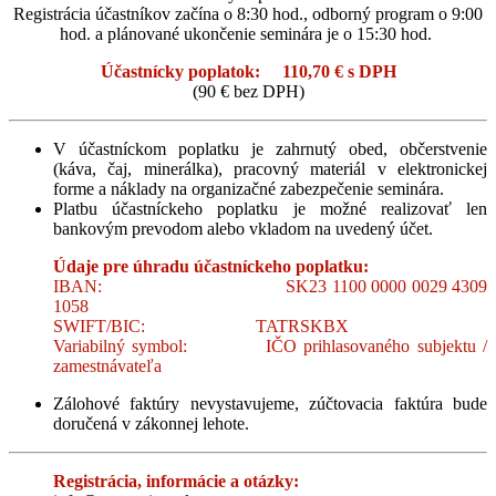
Registrácia účastníkov začína o 8:30 hod., odborný program o 9:00
hod. a plánované ukončenie seminára je o 15:30 hod.
Účastnícky poplatok:
110,70 € s DPH
(90 € bez DPH)
V účastníckom poplatku je zahrnutý obed, občerstvenie
(káva, čaj, minerálka), pracovný materiál v elektronickej
forme a náklady na organizačné zabezpečenie seminára.
Platbu účastníckeho poplatku je možné realizovať len
bankovým prevodom alebo vkladom na uvedený účet.
Údaje pre úhradu účastníckeho poplatku:
IBAN: SK23 1100 0000 0029 4309
1058
SWIFT/BIC: TATRSKBX
Variabilný symbol: IČO prihlasovaného subjektu /
zamestnávateľa
Zálohové faktúry nevystavujeme, zúčtovacia faktúra bude
doručená v zákonnej lehote.
Registrácia, informácie a otázky: