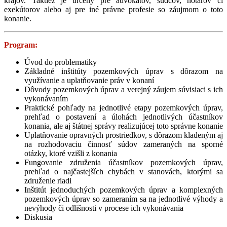
krajov. Taktiež je určený pre advokátov, sudcov, notárov či
exekútorov alebo aj pre iné právne profesie so záujmom o toto
konanie.
Program:
Úvod do problematiky
Základné inštitúty pozemkových úprav s dôrazom na
využívanie a uplatňovanie práv v konaní
Dôvody pozemkových úprav a verejný záujem súvisiaci s ich
vykonávaním
Praktické pohľady na jednotlivé etapy pozemkových úprav,
prehľad o postavení a úlohách jednotlivých účastníkov
konania, ale aj štátnej správy realizujúcej toto správne konanie
Uplatňovanie opravných prostriedkov, s dôrazom kladeným aj
na rozhodovaciu činnosť súdov zameraných na sporné
otázky, ktoré vzišli z konania
Fungovanie združenia účastníkov pozemkových úprav,
prehľad o najčastejších chybách v stanovách, ktorými sa
združenie riadi
Inštitút jednoduchých pozemkových úprav a komplexných
pozemkových úprav so zameraním sa na jednotlivé výhody a
nevýhody či odlišnosti v procese ich vykonávania
Diskusia