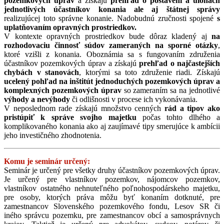
pozemkových úprav
a získajú
prehľad o postavení a úlohách
jednotlivých účastníkov konania ale aj štátnej správy
realizujúcej toto správne konanie. Nadobudnú zručnosti spojené
s
uplatňovaním opravných prostriedkov.
V kontexte opravných prostriedkov bude dôraz kladený aj
na
rozhodovaciu činnosť súdov zameraných na sporné otázky
,
ktoré vzišli z konania. Oboznámia sa s fungovaním združenia
účastníkov pozemkových úprav a získajú
prehľad o najčastejších
chybách v stanovách
, ktorými sa toto združenie riadi. Získajú
ucelený pohľad na inštitút jednoduchých pozemkových úprav a
komplexných pozemkových úprav
so zameraním sa na jednotlivé
výhody a nevýhody
či odlišnosti v procese ich vykonávania.
V neposlednom rade získajú množstvo cenných
rád a tipov ako
pristúpiť k správe svojho majetku
počas tohto dlhého a
komplikovaného konania ako aj zaujímavé tipy smerujúce k ambícii
jeho investičného zhodnotenia.
Komu je seminár určený:
Seminár je určený pre všetky druhy účastníkov pozemkových úprav.
Je určený pre
vlastníkov pozemkov, nájomcov pozemkov,
vlastníkov ostatného nehnuteľného poľnohospodárskeho majetku,
pre osoby, ktorých práva môžu byť konaním dotknuté, pre
zamestnancov Slovenského pozemkového fondu, Lesov SR či
iného správcu pozemku, pre zamestnancov obcí a samosprávnych