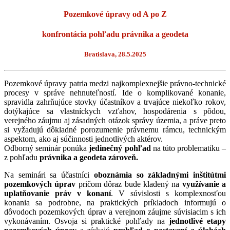
Pozemkové úpravy od A po Z
konfrontácia pohľadu právnika a geodeta
Bratislava, 28.5.2025
Pozemkové úpravy patria medzi najkomplexnejšie právno-technické
procesy v správe nehnuteľností. Ide o komplikované konanie,
spravidla zahrňujúce stovky účastníkov a trvajúce niekoľko rokov,
dotýkajúce sa vlastníckych vzťahov, hospodárenia s pôdou,
verejného záujmu aj zásadných otázok správy územia, a práve preto
si vyžadujú dôkladné porozumenie právnemu rámcu, technickým
aspektom, ako aj súčinnosti jednotlivých aktérov.
Odborný seminár ponúka
jedinečný pohľad
na túto problematiku –
z pohľadu
právnika a geodeta zároveň.
Na seminári sa účastníci
oboznámia so základnými inštitútmi
pozemkových úprav
pričom dôraz bude kladený na
využívanie a
uplatňovanie práv v konaní
. V súvislosti s komplexnosťou
konania sa podrobne, na praktických príkladoch informujú o
dôvodoch pozemkových úprav a verejnom záujme súvisiacim s ich
vykonávaním. Osvoja si praktické pohľady na
jednotlivé etapy