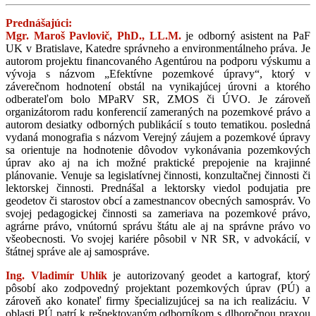
Prednášajúci:
Mgr. Maroš Pavlovič, PhD., LL.M.
je odborný asistent na PaF
UK v Bratislave, Katedre správneho a environmentálneho práva. Je
autorom projektu financovaného Agentúrou na podporu výskumu a
vývoja s názvom „Efektívne pozemkové úpravy“, ktorý v
záverečnom hodnotení obstál na vynikajúcej úrovni a ktorého
odberateľom bolo MPaRV SR, ZMOS či ÚVO. Je zároveň
organizátorom radu konferencií zameraných na pozemkové právo a
autorom desiatky odborných publikácií s touto tematikou. posledná
vydaná monografia s názvom Verejný záujem a pozemkové úpravy
sa orientuje na hodnotenie dôvodov vykonávania pozemkových
úprav ako aj na ich možné praktické prepojenie na krajinné
plánovanie. Venuje sa legislatívnej činnosti, konzultačnej činnosti či
lektorskej činnosti. Prednášal a lektorsky viedol podujatia pre
geodetov či starostov obcí a zamestnancov obecných samospráv. Vo
svojej pedagogickej činnosti sa zameriava na pozemkové právo,
agrárne právo, vnútornú správu štátu ale aj na správne právo vo
všeobecnosti. Vo svojej kariére pôsobil v NR SR, v advokácií, v
štátnej správe ale aj samospráve.
Ing. Vladimír Uhlík
je autorizovaný geodet a kartograf, ktorý
pôsobí ako zodpovedný projektant pozemkových úprav (PÚ) a
zároveň ako konateľ firmy špecializujúcej sa na ich realizáciu. V
oblasti PÚ patrí k rešpektovaným odborníkom s dlhoročnou praxou