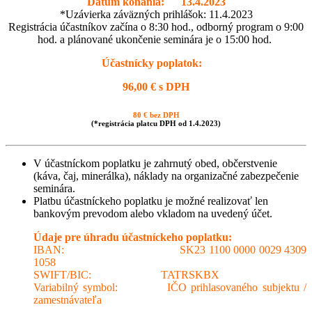
Dátum konania: 13.4.2023
*Uzávierka záväzných prihlášok: 11.4.2023
Registrácia účastníkov začína o 8:30 hod., odborný program o 9:00
hod. a plánované ukončenie seminára je o 15:00 hod.
Účastnícky poplatok:
96
,00 € s DPH
80 € bez DPH
(*registrácia platcu DPH od 1.4.2023)
V účastníckom poplatku je zahrnutý obed, občerstvenie
(káva, čaj, minerálka), náklady na organizačné zabezpečenie
seminára.
Platbu účastníckeho poplatku je možné realizovať len
bankovým prevodom alebo vkladom na uvedený účet.
Údaje pre úhradu účastníckeho poplatku:
IBAN: SK23 1100 0000 0029 4309
1058
SWIFT/BIC: TATRSKBX
Variabilný symbol: IČO prihlasovaného subjektu /
zamestnávateľa