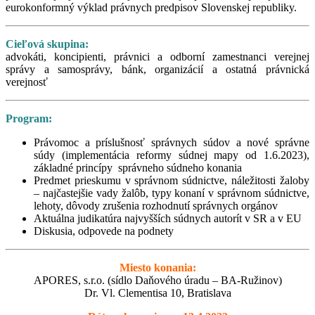
eurokonformný výklad právnych predpisov Slovenskej republiky.
Cieľová skupina:
advokáti, koncipienti, právnici a odborní zamestnanci verejnej
správy a samosprávy, bánk, organizácií a ostatná právnická
verejnosť
Program:
Právomoc a príslušnosť správnych súdov a nové správne
súdy (implementácia reformy súdnej mapy od 1.6.2023),
základné princípy správneho súdneho konania
Predmet prieskumu v správnom súdnictve, náležitosti žaloby
– najčastejšie vady žalôb, typy konaní v správnom súdnictve,
lehoty, dôvody zrušenia rozhodnutí správnych orgánov
Aktuálna judikatúra najvyšších súdnych autorít v SR a v EU
Diskusia, odpovede na podnety
Miesto konania:
APORES, s.r.o. (sídlo Daňového úradu – BA-Ružinov)
Dr. Vl. Clementisa 10, Bratislava