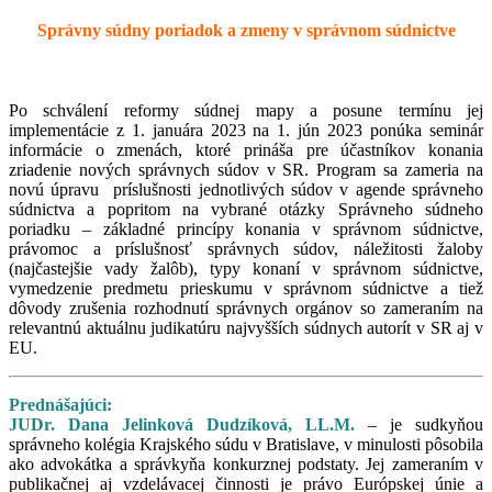
Správny súdny poriadok a zmeny v správnom súdnictve
Po schválení reformy súdnej mapy a posune termínu jej
implementácie z 1. januára 2023 na 1. jún 2023 ponúka seminár
informácie o zmenách, ktoré prináša pre účastníkov konania
zriadenie nových správnych súdov v SR. Program sa zameria na
novú úpravu príslušnosti jednotlivých súdov v agende správneho
súdnictva a popritom na vybrané otázky Správneho súdneho
poriadku – základné princípy konania v správnom súdnictve,
právomoc a príslušnosť správnych súdov, náležitosti žaloby
(najčastejšie vady žalôb), typy konaní v správnom súdnictve,
vymedzenie predmetu prieskumu v správnom súdnictve a tiež
dôvody zrušenia rozhodnutí správnych orgánov so zameraním na
relevantnú aktuálnu judikatúru najvyšších súdnych autorít v SR aj v
EU.
Prednášajúci:
JUDr. Dana Jelinková Dudzíková, LL.M.
– je sudkyňou
správneho kolégia Krajského súdu v Bratislave, v minulosti pôsobila
ako advokátka a správkyňa konkurznej podstaty. Jej zameraním v
publikačnej aj vzdelávacej činnosti je právo Európskej únie a